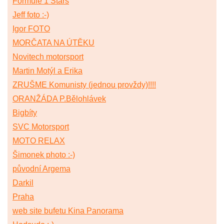
Formule 1 Stars
Jeff foto :-)
Igor FOTO
MORČATA NA ÚTĚKU
Novitech motorsport
Martin Motýl a Erika
ZRUŠME Komunisty (jednou provždy)!!!!
ORANŽÁDA P.Bělohlávek
Bigbíty
SVC Motorsport
MOTO RELAX
Šimonek photo :-)
původní Argema
Darkil
Praha
web site bufetu Kina Panorama